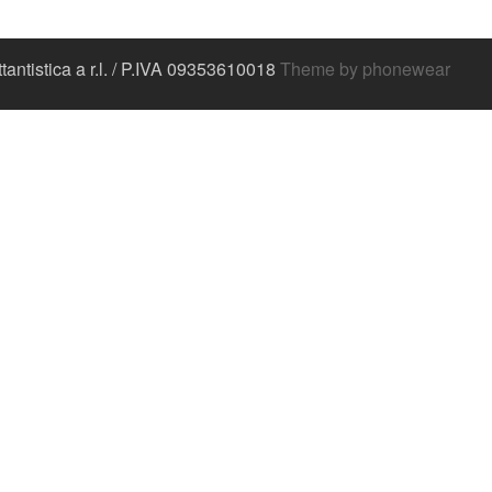
antistica a r.l. / P.IVA 09353610018
Theme by phonewear